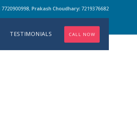
:
7720900998
,
Prakash Choudhary:
7219376682
TESTIMONIALS
CALL NOW