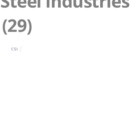
teel Industries
(29)
CSI