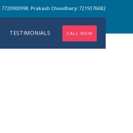
:
7720900998
,
Prakash Choudhary:
7219376682
TESTIMONIALS
CALL NOW