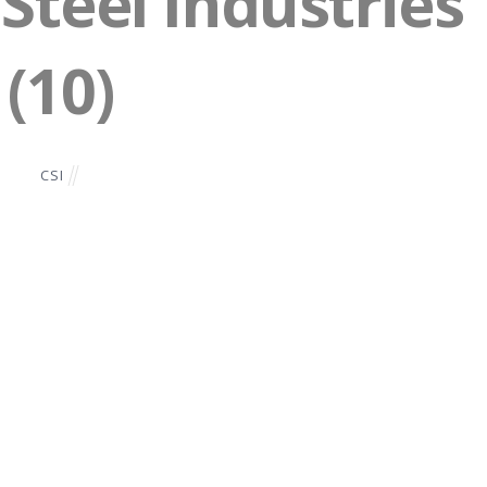
teel Industries
(10)
CSI